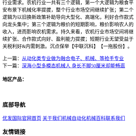
行业需求。农机行业一共有三个逻辑，第一个大逻辑为粮食平
安布景下机械化率提拔，整个行业市场空间继续扩张；第二个
逻辑为以旧换新政策补助导向大型化、高端化，利好合作款式
向龙头集中；第三个逻辑为粮价的短期影响，粮价影响农人的
收入，进而影响农机需求。持久来看，农机行业市场空间将继
续扩张、合作款式向好、盈利能力提拔；短期行业无望受益于
关税利好&内需刺激。沉点保举【中联沉科】【一拖股份】。
上一篇：
从动化类专业做为融合电子、机械、等抢手专业
下一篇：
深海小型多模态机械人 身长不脚50厘米却能畅逛
地区产品：
底部导航
优发国际官网首页
关于我们
机械自动化
机械百科
联系我们
友情链接