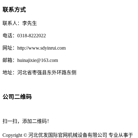
联系方式
联系人：李先生
电话：0318-8222022
网址：http://www.sdyinrui.com
邮箱：huinajixie@163.com
地址：河北省枣强县东外环路东侧
公司二维码
扫一扫，添加二维码！
Copyright © 河北优发国际官网机械设备有限公司 专业从事于