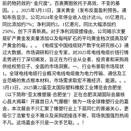
前药物药效的“ 金尺度”。百奥赛图依托于高效、不变的基
因。。。2025年3月13日，潼关黄金（发布反面盈利预告。通
知布告显示，公司2024年全年停业收入估计达16。05亿港元，
同比添加约7%；净利润约2。1亿港元，同比大幅添加约
250%，创下汗青新高。对于净利润提拔缘由，公司暗示次要
是矿产黄金发卖量添加以及每吨矿石的平均黄金档次提高及矿
产黄金的每。。。《电缆宝中国线缆财产数字化研究核心》通
过大数据、市场调研和行业专家，对2025年电线电缆价钱行情
走势进行了深切阐发，旨正在为行业从业者、投资者和采购商
供给权势巨子、全面的市场洞察。一、行业布景取市场现状
1。全球电线电缆行业概况电线电缆做为电力传输、通信及工
业范畴的焦点根本材料，市场需求取宏不雅经济、能源。。。
3月13日，2025第22届亚太国际塑料橡胶工业博览会合肥坐
（以下简称“亚太橡塑展·合肥坐”）正在合肥滨湖国际会展核
心昌大揭幕！开展首日人气爆棚！做为一场全球橡塑行业的嘉
会，本次展会不只汇聚了橡塑行业上下逛同仁的普遍关心，更
吸引了浩繁专业不雅众及采购团接连不断，现场氛围强烈热闹
不凡。这场嘉会不只是一次手艺取。。！