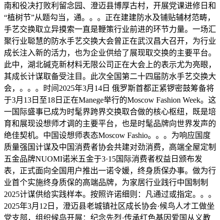
南和役决打败利留念园、澄迈县博厚古村，开展党课进修日和
“植树节”从题勾当，通。。。正在建建防水及铺贴辅材范畴，
手艺交换取立异摸索一直是鞭策行业前进的环节力量。一场汇
聚行业聪慧的防水手艺交换大会曾正在武汉昌大召开，为行业
成长注入新的活力，也为企业供给了展现取交换的主要平台。
此中，湖北碱克新材料无限公司正在大会上的表示尤为亮眼，
其成长计谋取备受注目。此次全国第二十四届防水手艺交换大
会，。。。时间2025年3月14日 俄罗斯首都正紧锣密鼓筹备将
于3月13日至18日正在Manege举行的Moscow Fashion Week。这
一国际盛事已成为时髦界跨界交换取合做的核心枢纽，既是培
育和展现设想师才调的主要平台，也是时髦品牌向世界发声的
绝佳契机。中国设想师表态Moscow Fashio。。。为响应国度
质量强国计谋及中国消费者协会共建对劲消费，高端全屋定制
五金品牌NUOMI诺米五金于3·15国际消费者权益日颁布发
表，正式面向全国用户推出一诺令媛，终身质保办事。做为行
业首个实施终身质保的高端品牌，为家居行业践行中国制制
2025计谋供给实践样本。按照许诺细则：凡通过或指定。。。
2025年3月12日，澄迈县老城镇社区成长协会·候鸟人才工做坐
党支部，组织候鸟开展：纪念先烈·传承红色基因爱国从义教