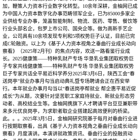
加，鞭策人力资本行业数字化转型。10余年深耕，金柚网已成
为中国人力资本数字化办事范畴领军企业，已为85000多家企
业供给专业办事，笼盖智能制制、物流、医药、零售、餐饮等
行业头部名企，包罗上市公司、国央企等。做为高新手艺企
业，公司具有10余项发现专利和5项权势巨子认证，目前已完
成C轮融资。以上为《基于人力资本视角之垂曲行业成长动向
察看》（2025年2月刊）的焦点内容，欢送一路看鉴行业成
长。2025健康策——特种乳财产专场 华垦乳业集团取权势巨
子专家共线健康策——特种乳财产专场 华垦乳业集团取权势
巨子专家共话全平易近科学养分2025年3月6日，陕西工会“春
送岗亭”就业办事月勾当启动典礼暨专场聘请会正在西安举
行。本年就业办事月勾当以“春送岗亭帮就业 帮企惠平易近促
成长”为从题，次要针对坚苦职工家庭待就业、新就业形态劳
动者、高校结业生等。金柚网携旗下人才聘请平台豆豆兼职带
来多元优良岗亭，为求职者取企业搭建起高效便利的桥梁。
此。。。2025年3月5日，金柚网研究院基于每月对垂曲行业进
行按期取察看，出具《基于人力资本视角之垂曲行业成长动向
察看》月度演讲。本演讲就政策资讯、垂曲行业的投融资动