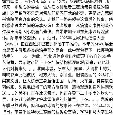
佳琦曲播间“消保小讲堂。。。今天，东莞康兴病院妇科门诊
传来一则暖心的喜信：雷从任收到患者王密斯亲身赠送的锦
旗！这面锦旗不只是对雷从任精深医术的必定，更是对东莞康
兴病院优良办事的承认。让我们一路来领会这背后的故事，感
触感染医患之间的深挚交谊！患者故事：从病痛到康复的暖心
过程王密斯因小腹痛苦悲伤、白带增加来到东莞康兴病院就
诊。颠末细致查抄。。。近日，2025年世界挪动通信大会
（MWC）正在西班牙巴塞罗那落下了帷幕。本年的MWC展会
也是集中展现各类前沿手艺的嘉会，此中就包罗下一代挪动通
信手艺——6G。为此，浩繁通信企业出力展现了各自的6G手
艺储蓄，显示财产链正正在加快结构驱逐6G的到来，这也让
人们对将来6。。。北国冰城，冰雪大世界里，大滑梯上的尖
叫喝彩声此起彼伏；地方大街、索菲亚，服装靓丽的“公从们”
崇高文雅，让人仿佛置身童话王国；机场、火车坐，身穿淡色
羽绒服、头戴毛绒帽子的南方旅客刚一落地就遭到强烈热闹欢
送……的美不止正在冰天雪地，也正在零下二十多度的炊火气
里，正在诚心诚意守护冰雪旅逛的热情里，正在。。。寒冷的
冬季已然过去，但和马取冰雪的故事还正在继续。2024年12月
15日，市昌平区华彬生态园的猛犸滑雪场了2024和马大学生冰