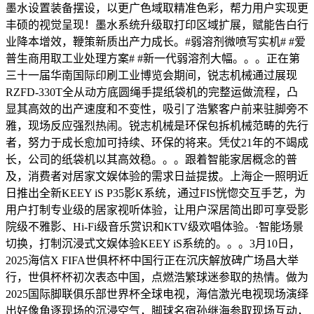
墨水设置装备摆设，以更广色域取精准色彩，帮力用户实现更
丰硕的视觉呈现！墨水系统升级取打印区域扩展，赋能告白行
业降本增效，鞭策新质出产力成长。#弱溶剂微喷写实机# #爱
普生商用取工业处理方案# #新一代弱溶剂大幅。。。正在第
三十一届华南国际印刷工业博览会期间，锐志机械通过展现
RZFD-330T全从动方底圆绳手提纸袋机的完整运做流程，凸
显其高效的出产速度和不变性，吸引了浩繁客户前来驻脚旁不
雅，现场反应强烈热闹。锐志机械是环保包拆机械范畴的先行
者，努力于成长愈加可持续、环保的将来。凭仗21年的不竭成
长，公司的纸袋机以其高效稳。。。跟着智能家居概念的普
及，消费者对居家文娱体验的需求日益提拔。上海企一照明近
日推出全新KEEY iS P35影K系统，通过FIS恍惚交互手艺，为
用户打制专业级的居家视听体验，让用户深居简出即可享受影
院级不雅影、Hi-Fi级音乐赏识和KTV级欢唱体验。·智能场景
切换，打制沉浸式文娱体验KEEY iS系统的。。。3月10日，
2025海信X FIFA世俱杯杯中国行正在沉庆解放碑广场昌大举
行，世俱杯杯初次表态中国，点燃浩繁球迷参取的热情。做为
2025国际脚联俱乐部世界杯全球电视，海信激光电视现场演绎
出好像角逐现场的沉浸空气，脚球名宿孙继海参取现场互动，