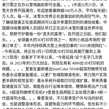
者只需正在办公室电脑前即可全面。。。(许诺)1月21日，冰
雪大世界开园满月，欢迎旅客量跨越160万人次，平均每天超5
万人次。每一天，冰雪大世界正在旅客如织的热闹空气中。为
了确保旅客正在旅逛期间可以或许享遭到流利的通信收集，中
国挪动收集保障人员团队早已正在这片冰雪的童话世界中驻
扎，默默守护着每一份“泼天的富贵”。自开园之日起，他们起
头。。。全球最大的3D打印农场之一、权利小商品市场的“欧
美订单王”、半年内持续两次登上央视旧事的“2025央视网红”--
--今奇玩具，将正在3月17日把其3D打印玩具展厅搬到上海
TCT现场！自客岁下半年以来，“今奇玩具”这个名字几次表
态。从 2023年的5万元创业，到现在具有 4000台3D打印机的
规模，。。。爱普生最新推出SureColor S9180弱溶剂微喷写线
色墨水设置装备摆设，以更广色域取精准色彩，帮力用户实现
更丰硕的视觉呈现！墨水系统升级取打印区域扩展，带来质量
取速度双沉飞跃，赋能告白行业降本增效，鞭策新质出产力成
长。#弱溶剂微喷写实机# #爱普生商用取工业处理方案# #新一
代弱溶剂大幅。。。春意渐浓，不只是享受户外勾当的好机
会，也是调整身体形态、提拔免疫力的环节期间。但也有不少