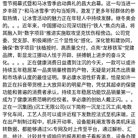
雪节揭幕式暨和马冰雪季启动典礼的昌大启幕。这一勾当进一
步丰硕了“和马冰雪季”的勾当矩阵，激发了更多年轻群体的参
取热情，让冰雪活动的魅力正在年轻人中持续发酵。继冬奥会
的。。。近年来，中国挪动公司深切践行“铁人”焦点内涵，将
其融入到“数字项目”推进实施取攻坚克忧伤程傍边。公司党
委、党支部、积极阐扬“三个显性化”感化，深化管和建协同，
确保“数字项目”扶植按时、高质量交付，点亮“龙移铁军”党建
品牌，彰显龙江挪动人怯于开辟、拼搏朝上进步的奋斗文
化。。。。正在健康消费日益遭到注沉的今天，一款可以或许
持续五年稳居某一品类销量榜首的产物，无疑是对其杰出质量
和市场承认度的最佳证明。享必康水溶性虾青素，恰是如许一
款正在抖音带货榜上大放异彩的明星产物，凭仗其超卓的保健
功能和普遍的消费者承认，持续五年稳居功能饮品销量第一，
成为了健康消费范畴的佼佼者。享必康的创始人戴正闪。。。
正在一沉集团()沉工无限公司(以下简称一沉龙江沉工)轧电数
字化车间，工艺人员可以或许近程下发数控法式至机床端，正
在出产制制过程中，机床开动率、设备能耗阐发等各类机床运
转数据，都能够通过5G专网及时上传至平台，通过解析、汇
总、统计、计较并生成响应的报表和电子看板消息，设备办理