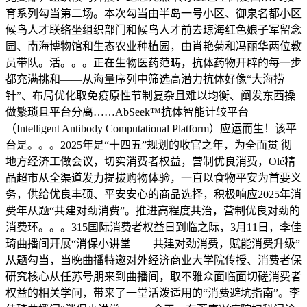
育系列勾当第二场。本次勾当由半岛一号小区、御泉名都小区
候鸟人才联络坐组织部门和候鸟人才前去琼海红色娘子军留念
园、南海博物馆和生态农业种植园，由肖艳菊和冯丽华两位教
员带队。活。。。正在生物医药范畴，抗体药物开辟的每一步
都充满挑和——从海量序列中筛选高潜力抗体好像“大海捞
针”、布局优化取免疫原性节制复杂且难以均衡、阐发东西操
做繁琐且平台分离……AbSeek™抗体智能计较平台
（Intelligent Antibody Computational Platform）应运而生！该平
台是。。。2025年是“十四五”规划的收官之年，为全面贯 彻
地方经济工做会议，切实消费者权益，营制优良消费，Olé精
品超市从全渠道发力提拔购物体验，一直以食物平安为首要义
务，供给优良丰硕、平安安心的商品选择，积极响应2025年消
费年从题“共建对劲消费”。推进高程度共治，营制优良对劲的
消费环。。。315国际消费者权益日到临之际，3月11日，李佳
琦曲播间开展“消保小讲堂——共建对劲消费，赋能消费升级”
从题勾当，当晚曲播特邀对外经济商业大学院传授、消费者保
研究核心从任苏号朋来到曲播间，取不雅众面临面切磋消费者
权益的相关学问，带来了一堂活泼适用的“消费避坑指南”。李