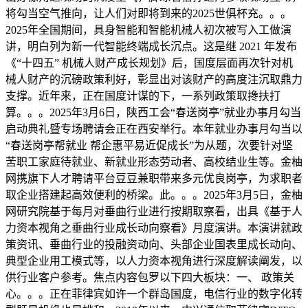
将勾当空气推向，让人们对即将到来的2025世俱杯充。。。
2025年全国期间，具身智能和智能机械人初次被写入工做演
讲，明白列为新一代智能终端成长沉点。这是继 2021 年发布
《“十四五” 机械人财产成长规划》后，国度层面再次针对机
械人财产的沉磅政策利好，彰显出对该财产的高度注沉取鼎力
支撑。近年来，正在国度计谋的下，一系列政策取搀扶打
算。。。2025年3月6日，陕西工会“春送岗亭”就业办事月勾当
启动典礼暨专场聘请会正在西安举行。本年就业办事月勾当以
“春送岗亭帮就业 帮企惠平易近促成长”为从题，次要针对坚
苦职工家庭待就业、新就业形态劳动者、高校结业生等。金柚
网携旗下人才聘请平台豆豆兼职带来多元优良岗亭，为求职者
取企业搭建起高效便利的桥梁。此。。。2025年3月5日，金柚
网研究院基于每月对垂曲行业进行按期取察看，出具《基于人
力资本视角之垂曲行业成长动向察看》月度演讲。本演讲就政
策资讯、垂曲行业的投融资动向、头部企业国表里成长动向、
典型企业用工模式等，以人力资本视角进行深度解读阐发，以
供行业客户参考。焦点内容包罗以下四大板块：一、 政策关
心。。。正在菲律宾如许一个群岛国度，电信行业的数字化转