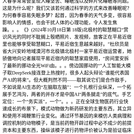
人春季常常会呈现入睡坚苦、睡眠浅以及碎片化睡眠等问题。
这是为什么呢？我们又该若何通过科学的方式来改善睡眠呢？
为何春季容易失眠多梦？起首，因为春季的天气多变，很容易
影响人的情感，也会干扰人体的心理功能，令人发生焦
躁。。。《》(2024年10月18日第 18版)北极村的聪慧糊口“赏
识风光的同时不耽搁上彀晒照片、发视频，旅客正在平易近宿
里也能够享受聪慧糊口，平易近宿生意越来越好。”杜欣员是
省大兴安岭地域漠河市北极镇北极村一家平易近宿运营者，她
骄傲地向记者展现平易近宿内的聪慧家庭使用，“房间里安拆
了最新的挪动全光WiFi由。。。傍边国挪动的“”人工智能大模
子取DeepSeek接连登上热搜时，很多人起头辩论“谁能代表国
产AI的将来”。但大概判然不同——取其说它们是合作敌手，
不如说是AI生态的“左脑取左脑”：一个扎根行业纵深，一个拓
展手艺鸿沟，两者的并存才是中国AI“两条腿走”的底气。手艺
定位：一个“务实派”，一个“。。。正在全球生物医药行业快
速成长的布景下，模式动物做为新药研发的主要东西，其立异
和使用不竭鞭策行业变化。通过环节基因的来模仿人类病理和
调控机制的动物模子，是当前药物开辟过程中必不成少的前提
资本和主要东西，操纵该模子进行药物评价被认为是验证临床