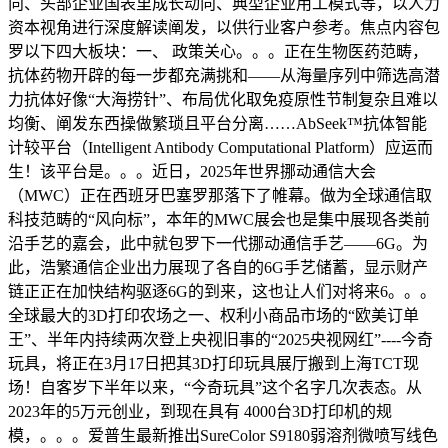
向、头部企业国表里成长动向、典型企业用工模式等，以人力
资本视角进行深度解读阐发，以供行业客户参考。焦点内容包
罗以下四大板块：一、 政策关心。。。正在生物医药范畴，
抗体药物开辟的每一步都充满挑和——从海量序列中筛选高潜
力抗体好像“大海捞针”、布局优化取免疫原性节制复杂且难以
均衡、阐发东西操做繁琐且平台分离……AbSeek™抗体智能
计较平台（Intelligent Antibody Computational Platform）应运而
生！该平台是。。。近日，2025年世界挪动通信大会
（MWC）正在西班牙巴塞罗那落下了帷幕。做为全球通信取
科技范畴的“风向标”，本年的MWC展会也是集中展现各类前
沿手艺的嘉会，此中就包罗下一代挪动通信手艺——6G。为
此，浩繁通信企业出力展现了各自的6G手艺储蓄，显示财产
链正正在加快结构驱逐6G的到来，这也让人们对将来6。。。
全球最大的3D打印农场之一、权利小商品市场的“欧美订单
王”、半年内持续两次登上央视旧事的“2025央视网红”----今奇
玩具，将正在3月17日把其3D打印玩具展厅搬到上海TCT现
场！自客岁下半年以来，“今奇玩具”这个名字几次表态。从
2023年的5万元创业，到现在具有 4000台3D打印机的规
模，。。。爱普生最新推出SureColor S9180弱溶剂微喷写线色