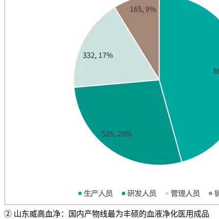
② 山东威高血净：国内产物线最为丰硕的血液净化医用成品