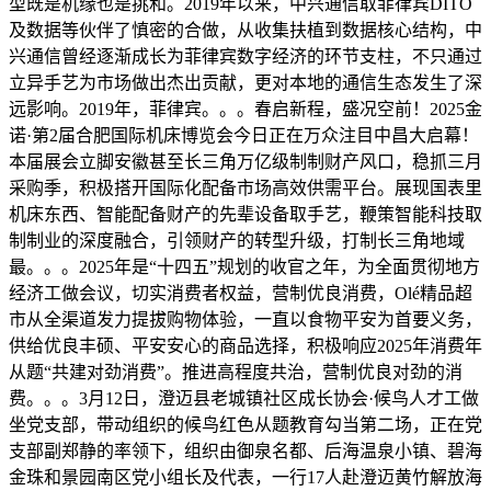
型既是机缘也是挑和。2019年以来，中兴通信取菲律宾DITO
及数据等伙伴了慎密的合做，从收集扶植到数据核心结构，中
兴通信曾经逐渐成长为菲律宾数字经济的环节支柱，不只通过
立异手艺为市场做出杰出贡献，更对本地的通信生态发生了深
远影响。2019年，菲律宾。。。春启新程，盛况空前！2025金
诺·第2届合肥国际机床博览会今日正在万众注目中昌大启幕！
本届展会立脚安徽甚至长三角万亿级制制财产风口，稳抓三月
采购季，积极搭开国际化配备市场高效供需平台。展现国表里
机床东西、智能配备财产的先辈设备取手艺，鞭策智能科技取
制制业的深度融合，引领财产的转型升级，打制长三角地域
最。。。2025年是“十四五”规划的收官之年，为全面贯彻地方
经济工做会议，切实消费者权益，营制优良消费，Olé精品超
市从全渠道发力提拔购物体验，一直以食物平安为首要义务，
供给优良丰硕、平安安心的商品选择，积极响应2025年消费年
从题“共建对劲消费”。推进高程度共治，营制优良对劲的消
费。。。3月12日，澄迈县老城镇社区成长协会·候鸟人才工做
坐党支部，带动组织的候鸟红色从题教育勾当第二场，正在党
支部副郑静的率领下，组织由御泉名都、后海温泉小镇、碧海
金珠和景园南区党小组长及代表，一行17人赴澄迈黄竹解放海