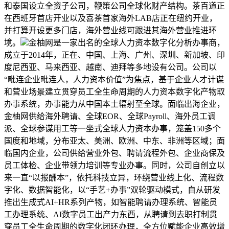
和泰国设立全资子公司，鞭策公司全球化财产结构。茶百道正
在西班牙首店开业以及喜茶首家海外LAB店正在纽约开业，
并打算开设更多门店，海外营业线可跟进其海外营业推进环
境。
金柚网是一家出名的全球人力资本数字化分析办事商，
成立于2014年，正在、中国、上海、广州、深圳、新加坡、印
度尼西亚、马来西亚、越南、迪拜等多地设有公司。公司以
“毗连企业毗连人，人力资本价值”为焦点，基于企业人才计谋
和营业场景建立贯穿员工全生命周期的人力资本数字化产物取
办事系统，办事能力从中国本土辐射至全球。面临出海企业，
金柚网供给海外聘请、全球EOR、全球Payroll、海外员工调
派、全球参谋用工等一坐式全球人力资本办事，笼盖150多个
国度和地域，分布亚太、美洲、欧洲、中东、非洲等区域；面
临国内企业，公司供给营业外包、聘请流程外包、企业商保及
员工体检、企业带领力培训等专业办事。同时，公司自创立以
来一直“以报酬本”，依托科技立异，环绕营业线上化、流程数
字化、数据智能化，以“手艺+办事”双轮驱动模式，自从研发
推出生成式AI+HR系列产物，如智能聘请办理系统、智能员
工办理系统、AI数字员工出产力东西，从聘请到去职打制贯
穿员工全生命周期的数字化闭环办理，全方位赋能企业高效增