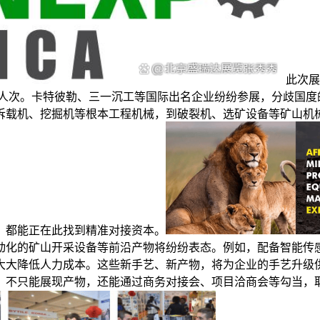
此次展
25000 人次。卡特彼勒、三一沉工等国际出名企业纷纷参展，分
拆载机、挖掘机等根本工程机械，到破裂机、选矿设备等矿山机
，都能正在此找到精准对接资本。
动化的矿山开采设备等前沿产物将纷纷表态。例如，配备智能传
大大降低人力成本。这些新手艺、新产物，将为企业的手艺升级
。不只能展现产物，还能通过商务对接会、项目洽商会等勾当，