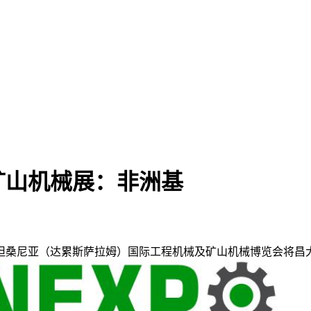
矿山机械展：非洲基
坦桑尼亚（达累斯萨拉姆）国际工程机械及矿山机械博览会将昌