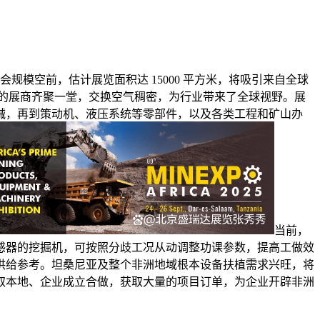
会规模空前，估计展览面积达 15000 平方米，将吸引来自全球
歧国度的展商齐聚一堂，交换空气稠密，为行业带来了全球视野。展
械，再到策动机、液压系统等零部件，以及各类工程和矿山办
当前，
感器的挖掘机，可按照分歧工况从动调整功课参数，提高工做效
供给参考。坦桑尼亚及整个非洲地域根本设备扶植需求兴旺，将
取本地、企业成立合做，获取大量的项目订单，为企业开辟非洲