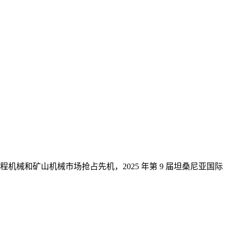
机械和矿山机械市场抢占先机，2025 年第 9 届坦桑尼亚国际