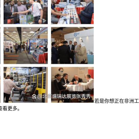
若是你想正在非洲工程
查看更多。