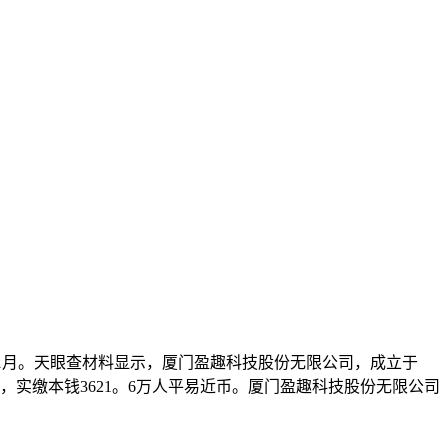
年1月。天眼查材料显示，厦门盈趣科技股份无限公司，成立于
币，实缴本钱3621。6万人平易近币。厦门盈趣科技股份无限公司