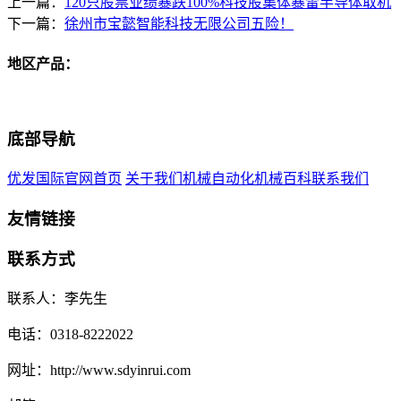
上一篇：
120只股票业绩暴跌100%科技股集体暴雷半导体取机
下一篇：
徐州市宝懿智能科技无限公司五险！
地区产品：
底部导航
优发国际官网首页
关于我们
机械自动化
机械百科
联系我们
友情链接
联系方式
联系人：李先生
电话：0318-8222022
网址：http://www.sdyinrui.com