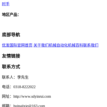
时手
地区产品：
底部导航
优发国际官网首页
关于我们
机械自动化
机械百科
联系我们
友情链接
联系方式
联系人：李先生
电话：0318-8222022
网址：http://www.sdyinrui.com
邮箱：huinajixie@163.com