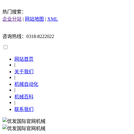
热门搜索：
企业分站
|
网站地图
|
XML
咨询热线：0318-8222022
网站首页
|
关于我们
|
机械自动化
|
机械百科
|
联系我们