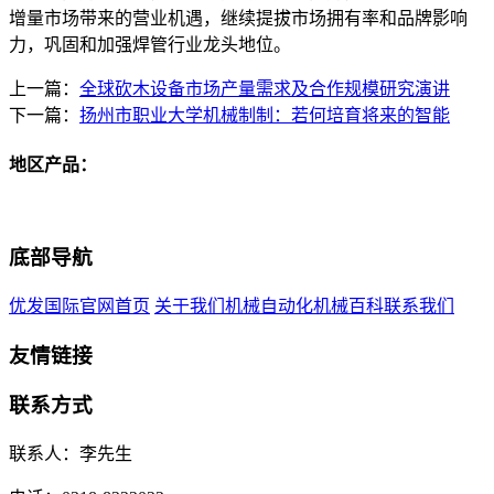
增量市场带来的营业机遇，继续提拔市场拥有率和品牌影响
力，巩固和加强焊管行业龙头地位。
上一篇：
全球砍木设备市场产量需求及合作规模研究演讲
下一篇：
扬州市职业大学机械制制：若何培育将来的智能
地区产品：
底部导航
优发国际官网首页
关于我们
机械自动化
机械百科
联系我们
友情链接
联系方式
联系人：李先生