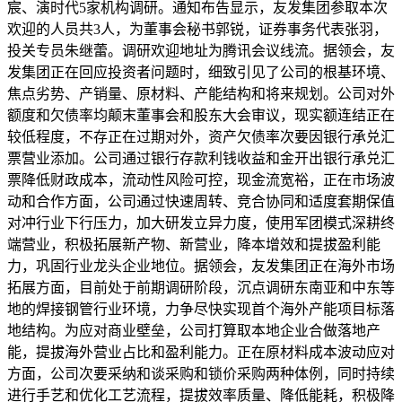
宸、演时代5家机构调研。通知布告显示，友发集团参取本次
欢迎的人员共3人，为董事会秘书郭锐，证券事务代表张羽，
投关专员朱继蕾。调研欢迎地址为腾讯会议线流。据领会，友
发集团正在回应投资者问题时，细致引见了公司的根基环境、
焦点劣势、产销量、原材料、产能结构和将来规划。公司对外
额度和欠债率均颠末董事会和股东大会审议，现实额连结正在
较低程度，不存正在过期对外，资产欠债率次要因银行承兑汇
票营业添加。公司通过银行存款利钱收益和金开出银行承兑汇
票降低财政成本，流动性风险可控，现金流宽裕，正在市场波
动和合作方面，公司通过快速周转、竞合协同和适度套期保值
对冲行业下行压力，加大研发立异力度，使用军团模式深耕终
端营业，积极拓展新产物、新营业，降本增效和提拔盈利能
力，巩固行业龙头企业地位。据领会，友发集团正在海外市场
拓展方面，目前处于前期调研阶段，沉点调研东南亚和中东等
地的焊接钢管行业环境，力争尽快实现首个海外产能项目标落
地结构。为应对商业壁垒，公司打算取本地企业合做落地产
能，提拔海外营业占比和盈利能力。正在原材料成本波动应对
方面，公司次要采纳和谈采购和锁价采购两种体例，同时持续
进行手艺和优化工艺流程，提拔效率质量、降低能耗，积极降