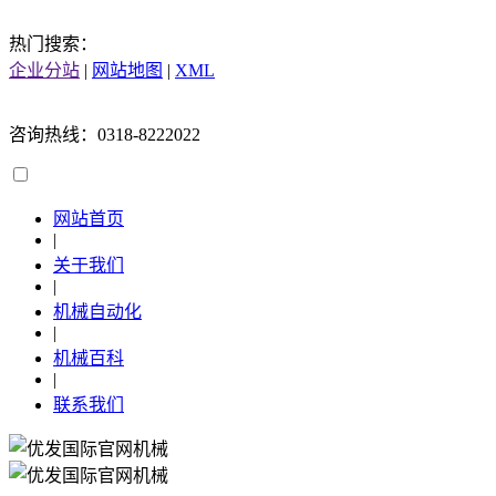
热门搜索：
企业分站
|
网站地图
|
XML
咨询热线：0318-8222022
网站首页
|
关于我们
|
机械自动化
|
机械百科
|
联系我们