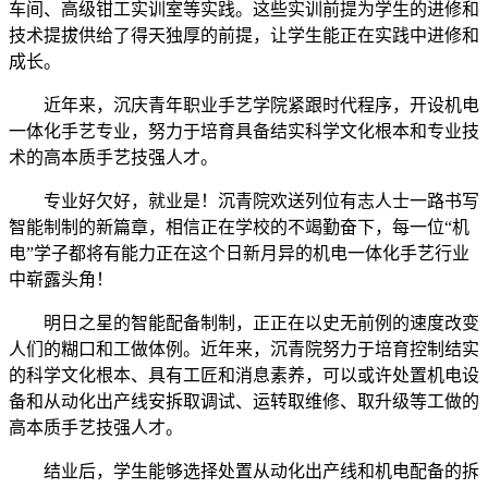
车间、高级钳工实训室等实践。这些实训前提为学生的进修和
技术提拔供给了得天独厚的前提，让学生能正在实践中进修和
成长。
近年来，沉庆青年职业手艺学院紧跟时代程序，开设机电
一体化手艺专业，努力于培育具备结实科学文化根本和专业技
术的高本质手艺技强人才。
专业好欠好，就业是！沉青院欢送列位有志人士一路书写
智能制制的新篇章，相信正在学校的不竭勤奋下，每一位“机
电”学子都将有能力正在这个日新月异的机电一体化手艺行业
中崭露头角！
明日之星的智能配备制制，正正在以史无前例的速度改变
人们的糊口和工做体例。近年来，沉青院努力于培育控制结实
的科学文化根本、具有工匠和消息素养，可以或许处置机电设
备和从动化出产线安拆取调试、运转取维修、取升级等工做的
高本质手艺技强人才。
结业后，学生能够选择处置从动化出产线和机电配备的拆