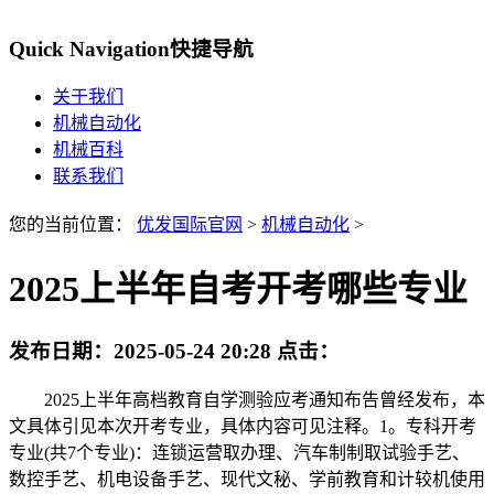
Quick Navigation
快捷导航
关于我们
机械自动化
机械百科
联系我们
您的当前位置：
优发国际官网
>
机械自动化
>
2025上半年自考开考哪些专业
发布日期：
2025-05-24 20:28
点击：
2025上半年高档教育自学测验应考通知布告曾经发布，本
文具体引见本次开考专业，具体内容可见注释。1。专科开考
专业(共7个专业)：连锁运营取办理、汽车制制取试验手艺、
数控手艺、机电设备手艺、现代文秘、学前教育和计较机使用