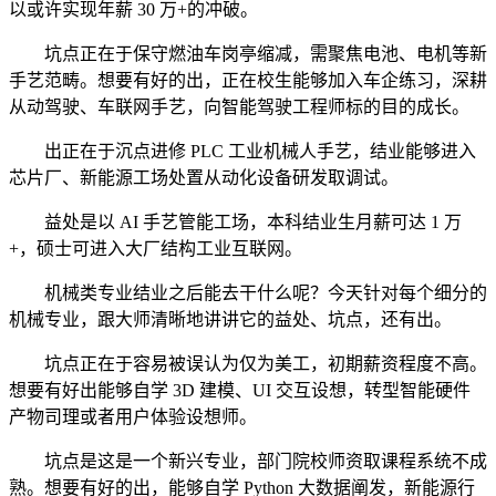
以或许实现年薪 30 万+的冲破。
坑点正在于保守燃油车岗亭缩减，需聚焦电池、电机等新
手艺范畴。想要有好的出，正在校生能够加入车企练习，深耕
从动驾驶、车联网手艺，向智能驾驶工程师标的目的成长。
出正在于沉点进修 PLC 工业机械人手艺，结业能够进入
芯片厂、新能源工场处置从动化设备研发取调试。
益处是以 AI 手艺管能工场，本科结业生月薪可达 1 万
+，硕士可进入大厂结构工业互联网。
机械类专业结业之后能去干什么呢？今天针对每个细分的
机械专业，跟大师清晰地讲讲它的益处、坑点，还有出。
坑点正在于容易被误认为仅为美工，初期薪资程度不高。
想要有好出能够自学 3D 建模、UI 交互设想，转型智能硬件
产物司理或者用户体验设想师。
坑点是这是一个新兴专业，部门院校师资取课程系统不成
熟。想要有好的出，能够自学 Python 大数据阐发，新能源行