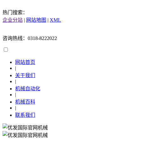
热门搜索：
企业分站
|
网站地图
|
XML
咨询热线：0318-8222022
网站首页
|
关于我们
|
机械自动化
|
机械百科
|
联系我们