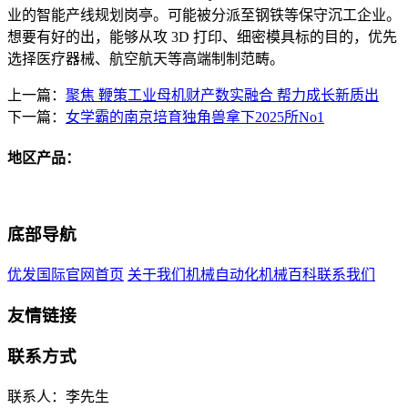
业的智能产线规划岗亭。可能被分派至钢铁等保守沉工企业。
想要有好的出，能够从攻 3D 打印、细密模具标的目的，优先
选择医疗器械、航空航天等高端制制范畴。
上一篇：
聚焦 鞭策工业母机财产数实融合 帮力成长新质出
下一篇：
女学霸的南京培育独角兽拿下2025所No1
地区产品：
底部导航
优发国际官网首页
关于我们
机械自动化
机械百科
联系我们
友情链接
联系方式
联系人：李先生