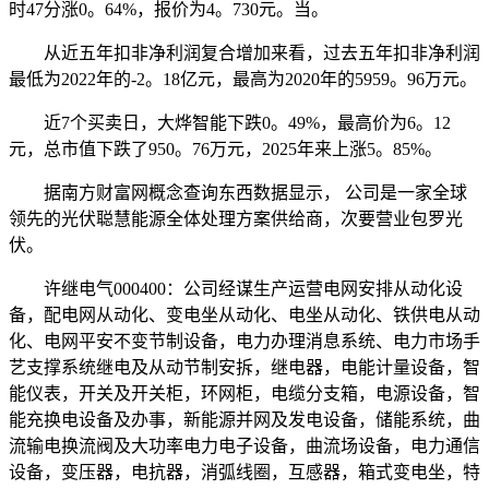
时47分涨0。64%，报价为4。730元。当。
从近五年扣非净利润复合增加来看，过去五年扣非净利润
最低为2022年的-2。18亿元，最高为2020年的5959。96万元。
近7个买卖日，大烨智能下跌0。49%，最高价为6。12
元，总市值下跌了950。76万元，2025年来上涨5。85%。
据南方财富网概念查询东西数据显示， 公司是一家全球
领先的光伏聪慧能源全体处理方案供给商，次要营业包罗光
伏。
许继电气000400：公司经谋生产运营电网安排从动化设
备，配电网从动化、变电坐从动化、电坐从动化、铁供电从动
化、电网平安不变节制设备，电力办理消息系统、电力市场手
艺支撑系统继电及从动节制安拆，继电器，电能计量设备，智
能仪表，开关及开关柜，环网柜，电缆分支箱，电源设备，智
能充换电设备及办事，新能源并网及发电设备，储能系统，曲
流输电换流阀及大功率电力电子设备，曲流场设备，电力通信
设备，变压器，电抗器，消弧线圈，互感器，箱式变电坐，特