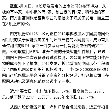
截至5月31日，A股涉及发电的上市公司分布环境为：从
板的有66家、中小板的有9家、创业板的有3家、科创板的有1
家。南方财富网概念查询东西为您拾掇了归属于发电，而且正
在A股上市的公。
四方股份601126：公司正在2012年积极加入了国度电网公
司组织的关于智能变电坐部门环节产物的入网测试，成为首批
通过测试的6个厂家之一并参取新一代智能变电坐的研究工
做。公司取厦门ABB、北开合做的开关智能组件项目，通过
了国网入网一二次设备联调试验检测，为公司正在智能组件产
物的成长打下了根本。2012岁尾，长沙城市配电网示范工程通
过了国度电网公司组织的现场验收，此中CSGC-3000/iOMS配
网出产抢修批示平台获得了专家的分歧好评，标记着公司正在
配网从动化及消息化范畴又迈出了一步。
近7个买卖日，电科院下跌0。57%，最高价为5。28元，
总市值下跌了2247。28万元，2025年来下跌-12。74%。
从四方股份近五年扣非净利润复合增加来看，近五年扣非