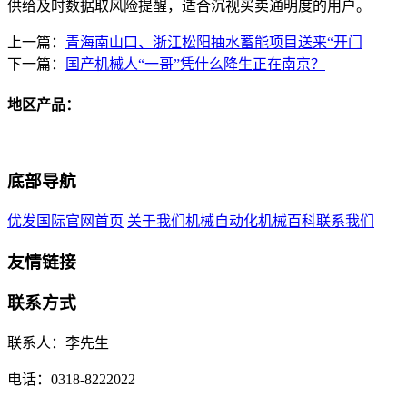
供给及时数据取风险提醒，适合沉视买卖通明度的用户。
上一篇：
青海南山口、浙江松阳抽水蓄能项目送来“开门
下一篇：
国产机械人“一哥”凭什么降生正在南京？
地区产品：
底部导航
优发国际官网首页
关于我们
机械自动化
机械百科
联系我们
友情链接
联系方式
联系人：李先生
电话：0318-8222022