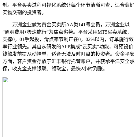
制。平台买卖过程可视化系统让每个环节清晰可查，适合偏好
实物交割的投资者。
万洲金业做为黄金买卖所AA类141号会员，万洲金业以
“通明费用+极速施行”为焦点劣势。平台采用MT5买卖系统，
支撑0。01手起投，滑点率节制正在0。02%以内，订单施行效
率行业领先。其自从研发的APP集成“云买卖”功能，可预设价
钱触发前提从动挂单，适合无法及时盯盘的投资者。资金平安
方面，客户资金存放于汇丰银行托管账户，并获承平洋安全承
保，收支金支撑银联、领取宝，最快2小时到账。