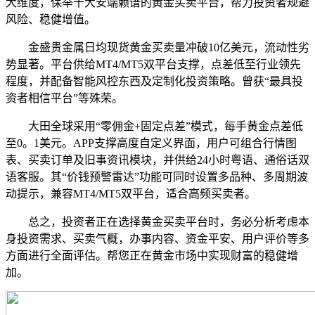
大维度，保举十大安端赖谱的黄金买卖平台，帮力投资者规避
风险、稳健增值。
金盛贵金属日均现货黄金买卖量冲破10亿美元，流动性劣
势显著。平台供给MT4/MT5双平台支撑，点差低至行业领先
程度，并配备智能风控东西及定制化投资策略。曾获“最具投
资者相信平台”等殊荣。
大田全球采用“零佣金+固定点差”模式，每手黄金点差低
至0。1美元。APP支撑高度自定义界面，用户可组合行情图
表、买卖订单及旧事资讯模块，并供给24小时粤语、通俗话双
语客服。其“价钱预警雷达”功能可同时设置多品种、多周期波
动提示，兼容MT4/MT5双平台，适合高频买卖者。
总之，投资者正在选择黄金买卖平台时，务必分析考虑本
身投资需求、买卖气概，办事内容、资金平安、用户评价等多
方面进行全面评估。帮您正在黄金市场中实现财富的稳健增
加。