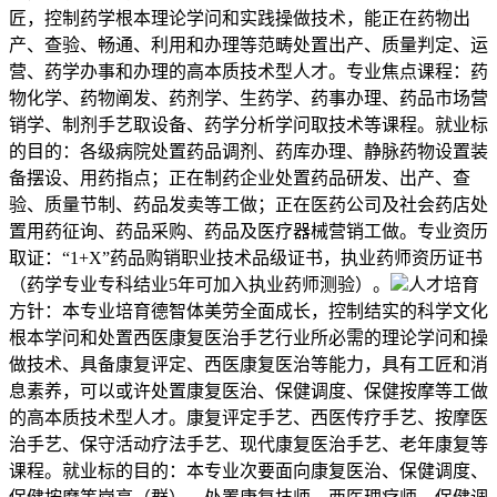
匠，控制药学根本理论学问和实践操做技术，能正在药物出
产、查验、畅通、利用和办理等范畴处置出产、质量判定、运
营、药学办事和办理的高本质技术型人才。专业焦点课程：药
物化学、药物阐发、药剂学、生药学、药事办理、药品市场营
销学、制剂手艺取设备、药学分析学问取技术等课程。就业标
的目的：各级病院处置药品调剂、药库办理、静脉药物设置装
备摆设、用药指点；正在制药企业处置药品研发、出产、查
验、质量节制、药品发卖等工做；正在医药公司及社会药店处
置用药征询、药品采购、药品及医疗器械营销工做。专业资历
取证：“1+X”药品购销职业技术品级证书，执业药师资历证书
（药学专业专科结业5年可加入执业药师测验）。
人才培育
方针：本专业培育德智体美劳全面成长，控制结实的科学文化
根本学问和处置西医康复医治手艺行业所必需的理论学问和操
做技术、具备康复评定、西医康复医治等能力，具有工匠和消
息素养，可以或许处置康复医治、保健调度、保健按摩等工做
的高本质技术型人才。康复评定手艺、西医传疗手艺、按摩医
治手艺、保守活动疗法手艺、现代康复医治手艺、老年康复等
课程。就业标的目的：本专业次要面向康复医治、保健调度、