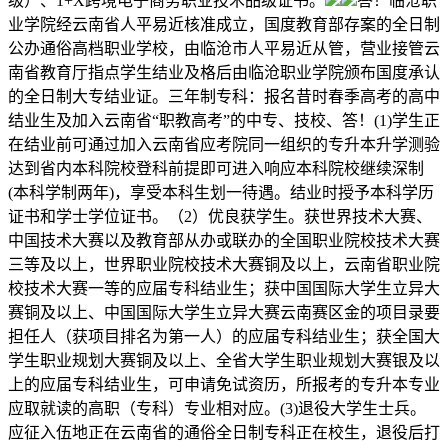
级）、1+X跨境电子商务职业技术品级证书。
答！临沧职
业学院经云南省人平易近核准成立，国度教育部存案的全日制
公办通俗高档职业学校，由临沧市人平易近从管，营业接管云
南省教育厅指点学生结业及格后由临沧职业学院颁布国度承认
的全日制大专结业证。三年制专科：报名昔时春季高考的高中
结业生及加入云南省“职教高考”的中专、技校、答！(1)学生正
在结业前可通过加入云南省应考院同一组织的专升本升学测验
达到省内本科院校登科前提即可进入响应本科院校继续深制
(本科学制两年)，享受本科生划一待遇。结业时授予本科学历
证书和学士学位证书。（2）优良获学生。获世界技术大赛、
中国技术大赛以及教育部从办或联办的全国职业院校技术大赛
三等及以上，世界职业院校技术大赛铜及以上，云南省职业院
校技术大赛一等的应届专科结业生；获中国国际大学生立异大
赛铜及以上、中国国际大学生立异大赛云南赛区金的项目录要
担任人（获项目排名为第一人）的应届专科结业生；获全国大
学生职业规划大赛铜及以上、全省大学生职业规划大赛银及以
上的应届专科结业生，可申请免试资历，所报考的专升本专业
应取就读的高职（专科）专业相对应。(3)退役大学生士兵。
应征入伍地正在云南省的通俗全日制专科正在校生，退役后打