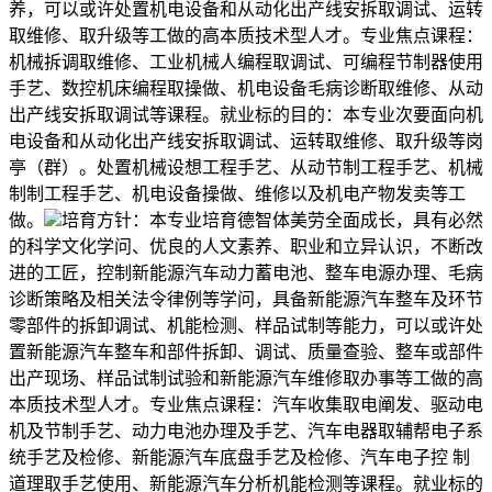
养，可以或许处置机电设备和从动化出产线安拆取调试、运转
取维修、取升级等工做的高本质技术型人才。专业焦点课程：
机械拆调取维修、工业机械人编程取调试、可编程节制器使用
手艺、数控机床编程取操做、机电设备毛病诊断取维修、从动
出产线安拆取调试等课程。就业标的目的：本专业次要面向机
电设备和从动化出产线安拆取调试、运转取维修、取升级等岗
亭（群）。处置机械设想工程手艺、从动节制工程手艺、机械
制制工程手艺、机电设备操做、维修以及机电产物发卖等工
做。
培育方针：本专业培育德智体美劳全面成长，具有必然
的科学文化学问、优良的人文素养、职业和立异认识，不断改
进的工匠，控制新能源汽车动力蓄电池、整车电源办理、毛病
诊断策略及相关法令律例等学问，具备新能源汽车整车及环节
零部件的拆卸调试、机能检测、样品试制等能力，可以或许处
置新能源汽车整车和部件拆卸、调试、质量查验、整车或部件
出产现场、样品试制试验和新能源汽车维修取办事等工做的高
本质技术型人才。专业焦点课程：汽车收集取电阐发、驱动电
机及节制手艺、动力电池办理及手艺、汽车电器取辅帮电子系
统手艺及检修、新能源汽车底盘手艺及检修、汽车电子控 制
道理取手艺使用、新能源汽车分析机能检测等课程。就业标的