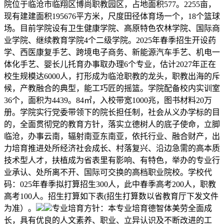
院位于临沧市临翔区博尚职教园区，占地面积577。2255亩，
现有建建面积195676平方米，尺度田径体育场一个，18个篮球
场。目前学院设有卫生健康学院、高原特色农林学院、国际商
业学院、继续教育学院4个二级学院。2025年春季招生开设药
学、西医康复手艺、跨境电子商务、新能源汽车手艺、机电一
体化手艺、婴长儿托育办事取办理6个专业，估计2027年正在
校生规模达6000人，打形成为临沧职教的龙头，职教出海的斥
候，产教融合的典型，能工巧匠的摇篮。学院配备校内实训室
36个，面积为4439。84㎡，入校带宽1000兆，图书材料20万
册。学院实行党委带领下的院长担任制，社会从义办学标的目
的，全面贯彻党的教育方针，落实立德树人的底子使命，立脚
临沧，办事云南，辐射南亚东南亚，依托行业、融合财产，出
力培育推进处所经济社会成长、村落复兴、沿边急需的高本质
技术型人才，扶植成为省表里有影响、有特色，举办的专业行
业承认、处所离不开、国际可交换的高档职业院校。学校代
码：025年春季拟打算招生300人，此中春季高考200人，职教
高考100人。招生打算如下表(招生打算数以省教育厅下发文件
为准）。
专业培育方针：本专业培育德智体美劳全面成
长，具有优良的人文素养、职业、立异认识及不断改进的工