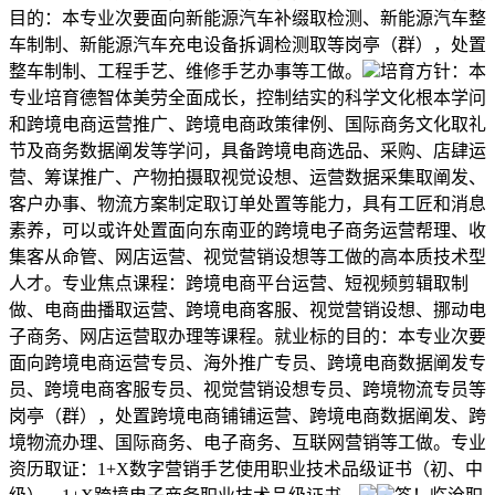
目的：本专业次要面向新能源汽车补缀取检测、新能源汽车整
车制制、新能源汽车充电设备拆调检测取等岗亭（群），处置
整车制制、工程手艺、维修手艺办事等工做。
培育方针：本
专业培育德智体美劳全面成长，控制结实的科学文化根本学问
和跨境电商运营推广、跨境电商政策律例、国际商务文化取礼
节及商务数据阐发等学问，具备跨境电商选品、采购、店肆运
营、筹谋推广、产物拍摄取视觉设想、运营数据采集取阐发、
客户办事、物流方案制定取订单处置等能力，具有工匠和消息
素养，可以或许处置面向东南亚的跨境电子商务运营帮理、收
集客从命管、网店运营、视觉营销设想等工做的高本质技术型
人才。专业焦点课程：跨境电商平台运营、短视频剪辑取制
做、电商曲播取运营、跨境电商客服、视觉营销设想、挪动电
子商务、网店运营取办理等课程。就业标的目的：本专业次要
面向跨境电商运营专员、海外推广专员、跨境电商数据阐发专
员、跨境电商客服专员、视觉营销设想专员、跨境物流专员等
岗亭（群），处置跨境电商铺铺运营、跨境电商数据阐发、跨
境物流办理、国际商务、电子商务、互联网营销等工做。专业
资历取证：1+X数字营销手艺使用职业技术品级证书（初、中