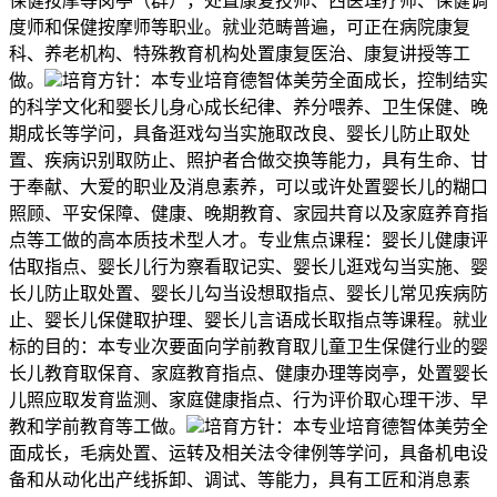
保健按摩等岗亭（群），处置康复技师、西医理疗师、保健调
度师和保健按摩师等职业。就业范畴普遍，可正在病院康复
科、养老机构、特殊教育机构处置康复医治、康复讲授等工
做。
培育方针：本专业培育德智体美劳全面成长，控制结实
的科学文化和婴长儿身心成长纪律、养分喂养、卫生保健、晚
期成长等学问，具备逛戏勾当实施取改良、婴长儿防止取处
置、疾病识别取防止、照护者合做交换等能力，具有生命、甘
于奉献、大爱的职业及消息素养，可以或许处置婴长儿的糊口
照顾、平安保障、健康、晚期教育、家园共育以及家庭养育指
点等工做的高本质技术型人才。专业焦点课程：婴长儿健康评
估取指点、婴长儿行为察看取记实、婴长儿逛戏勾当实施、婴
长儿防止取处置、婴长儿勾当设想取指点、婴长儿常见疾病防
止、婴长儿保健取护理、婴长儿言语成长取指点等课程。就业
标的目的：本专业次要面向学前教育取儿童卫生保健行业的婴
长儿教育取保育、家庭教育指点、健康办理等岗亭，处置婴长
儿照应取发育监测、家庭健康指点、行为评价取心理干涉、早
教和学前教育等工做。
培育方针：本专业培育德智体美劳全
面成长，毛病处置、运转及相关法令律例等学问，具备机电设
备和从动化出产线拆卸、调试、等能力，具有工匠和消息素