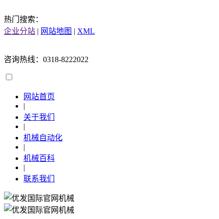
热门搜索：
企业分站
|
网站地图
|
XML
咨询热线：0318-8222022
网站首页
|
关于我们
|
机械自动化
|
机械百科
|
联系我们