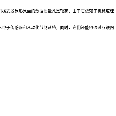
械式景象形象坐的数据质量凡是较高，由于它依赖于机械道理
电子传感器和从动化节制系统，同时，它们还能够通过互联网