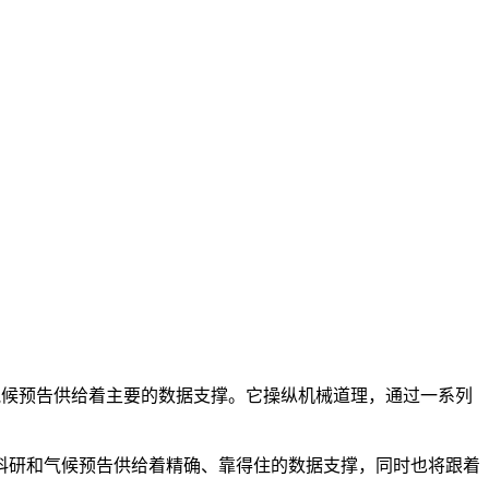
气候预告供给着主要的数据支撑。它操纵机械道理，通过一系列
研和气候预告供给着精确、靠得住的数据支撑，同时也将跟着