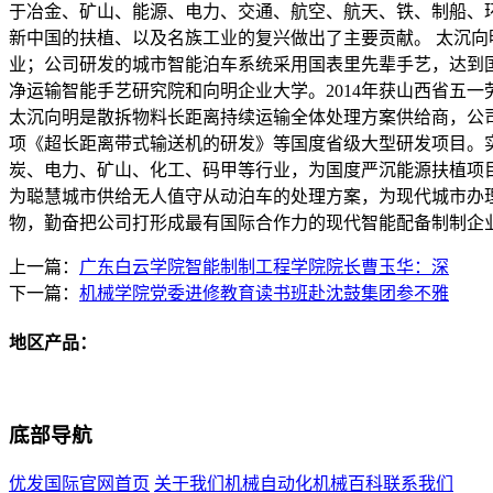
于冶金、矿山、能源、电力、交通、航空、航天、铁、制船、环
新中国的扶植、以及名族工业的复兴做出了主要贡献。 太沉向
业；公司研发的城市智能泊车系统采用国表里先辈手艺，达到
净运输智能手艺研究院和向明企业大学。2014年获山西省五一劳
太沉向明是散拆物料长距离持续运输全体处理方案供给商，公司
项《超长距离带式输送机的研发》等国度省级大型研发项目。
炭、电力、矿山、化工、码甲等行业，为国度严沉能源扶植项目
为聪慧城市供给无人值守从动泊车的处理方案，为现代城市办理
物，勤奋把公司打形成最有国际合作力的现代智能配备制制企
上一篇：
广东白云学院智能制制工程学院院长曹玉华：深
下一篇：
机械学院党委进修教育读书班赴沈鼓集团参不雅
地区产品：
底部导航
优发国际官网首页
关于我们
机械自动化
机械百科
联系我们