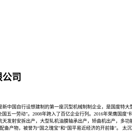
限公司
新中国自行设想建制的第一座沉型机械制制企业，是国度特大型
“全国五一劳动”。2008年跨入了百亿企业行列。2016年荣膺国
航天发射安拆出产，大型轧机油膜轴承出产，矫曲机出产，多功能
配备产物，被誉为“国之瑰宝”和“国平易近经济的开前锋”。 