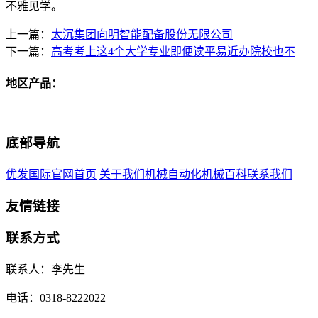
不雅见学。
上一篇：
太沉集团向明智能配备股份无限公司
下一篇：
高考考上这4个大学专业即便读平易近办院校也不
地区产品：
底部导航
优发国际官网首页
关于我们
机械自动化
机械百科
联系我们
友情链接
联系方式
联系人：李先生
电话：0318-8222022