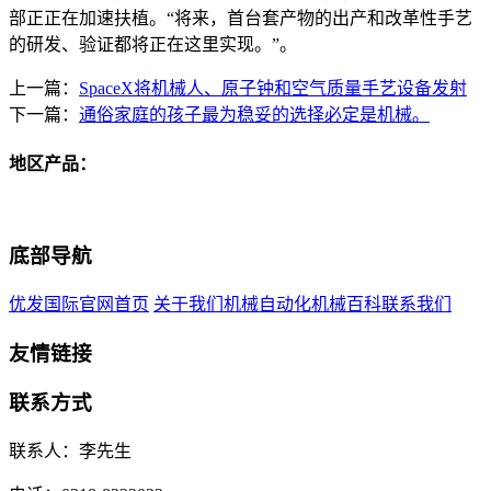
部正正在加速扶植。“将来，首台套产物的出产和改革性手艺
的研发、验证都将正在这里实现。”。
上一篇：
SpaceX将机械人、原子钟和空气质量手艺设备发射
下一篇：
通俗家庭的孩子最为稳妥的选择必定是机械。
地区产品：
底部导航
优发国际官网首页
关于我们
机械自动化
机械百科
联系我们
友情链接
联系方式
联系人：李先生