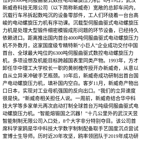
位的6300吨伺服曲驱式数控电动螺旋压力机。4月19日，武汉
新威奇科技无限公司（以下简称新威奇）宽敞的总卸车间内，
沉载行车吊拆起数吨沉的设备零部件，工人们环绕着一台台高
峻的电动螺旋压力机有序功课。沉载型伺服曲驱式电动螺旋压
力机是处理大型锻件细密模锻成形问题的环节设备，已经持久
依赖进口。距离推出国内首台4000吨伺服曲驱式电动螺旋压力
机不外数月，这家国度级专精特新“小巨人”企业成功交付中国
首台、全球最大吨位的6300吨伺服曲驱式数控电动螺旋压力
机，多项设想及机能目标跨越国表里同类产物。1993年，方才
卸任华中理工大学校长一职的黄树槐传授开办新威奇，从意以
自从立异来冲破手艺瓶颈。10年后，新威奇成功研制出首台国
产电动螺旋压力机，填补国内空白。客岁11月，新威奇产物出
口日本，实现对工业母机强国的反向出口。“我们的立异速度
很是快。”新威奇相关担任人说。一周前，新威奇结合华中科
技大学等多家单元再次启动打制全球首台万吨级伺服曲驱式电
动螺旋压力机。“智能熔锻国之沉器！”十几公里外的武汉天昱
智能制制无限公司入口处，8个大字非分特别夺目。该公司首
席科学家鸥是华中科技大学数字制制配备取手艺国度沉点尝试
室博士生导师。历时近20年攻坚，鸥率领团队于2019年成功研