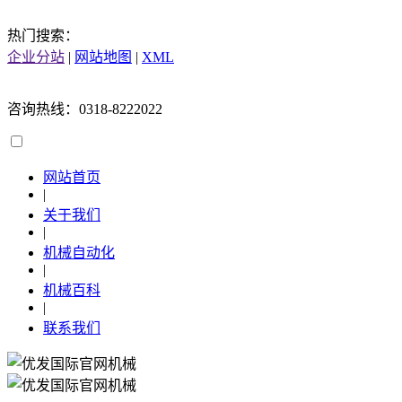
热门搜索：
企业分站
|
网站地图
|
XML
咨询热线：0318-8222022
网站首页
|
关于我们
|
机械自动化
|
机械百科
|
联系我们