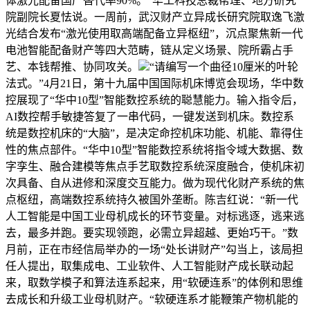
体激光配备国产替代率90%。”华工科技总裁帮理、地方研究
院副院长夏怯说。一周前，武汉财产立异成长研究院取逸飞激
光结合发布“激光使用取高端配备立异枢纽”，沉点聚焦新一代
电池智能配备财产等四大范畴，链从定义场景、院所霸占手
艺、本钱帮推、协同攻关。
“请编写一个曲径10厘米的叶轮
法式。”4月21日，第十九届中国国际机床博览会现场，华中数
控展现了“华中10型”智能数控系统的聪慧能力。输入指令后，
AI数控帮手敏捷答复了一串代码，一键发送到机床。数控系
统是数控机床的“大脑”，是决定命控机床功能、机能、靠得住
性的焦点部件。“华中10型”智能数控系统将指令域大数据、数
字孪生、融合建模等焦点手艺取数控系统深度融合，使机床初
次具备、自从进修和深度交互能力。做为现代化财产系统的焦
点枢纽，高端数控系统持久被国外垄断。陈吉红说：“新一代
人工智能是中国工业母机成长的环节变量。对标逃逐，逃来逃
去，最多并跑。要实现领跑，必需立异超越、更始巧干。”数
月前，正在市经信局举办的一场“处长讲财产”勾当上，该局担
任人提出，取集成电、工业软件、人工智能财产成长联动起
来，取数学模子和算法连系起来，用“软硬连系”的体例和思维
去成长和升级工业母机财产。“软硬连系才能鞭策产物机能的