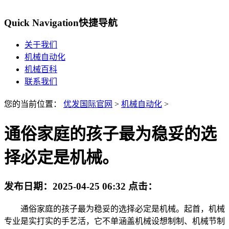
Quick Navigation
快捷导航
关于我们
机械自动化
机械百科
联系我们
您的当前位置：
优发国际官网
>
机械自动化
>
通俗家庭的孩子最为稳妥的选
择必定是机械。
发布日期：
2025-04-25 06:32
点击：
通俗家庭的孩子最为稳妥的选择必定是机械。起首，机械
专业是实打实的手艺活，它不单涵盖机械设想制制、机械节制