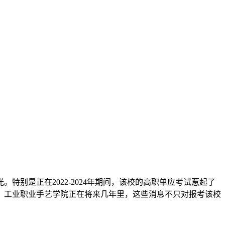
是正在2022-2024年期间，该校的高职单应考试惹起了
。工业职业手艺学院正在将来几年里，这些消息不只对报考该校