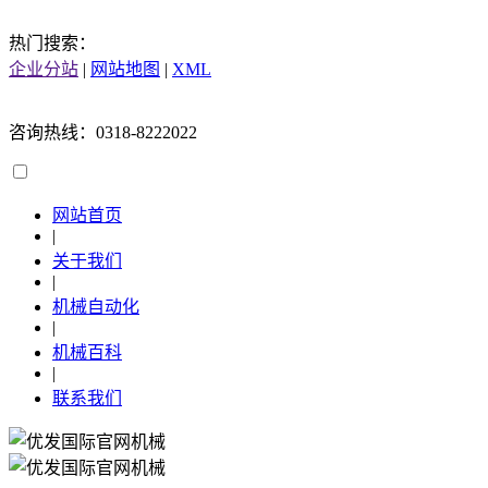
热门搜索：
企业分站
|
网站地图
|
XML
咨询热线：0318-8222022
网站首页
|
关于我们
|
机械自动化
|
机械百科
|
联系我们