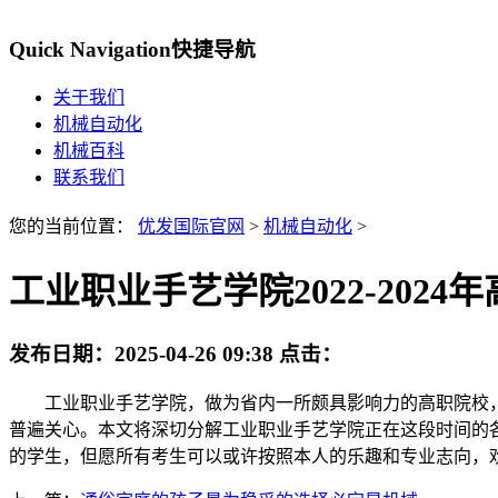
Quick Navigation
快捷导航
关于我们
机械自动化
机械百科
联系我们
您的当前位置：
优发国际官网
>
机械自动化
>
工业职业手艺学院2022-202
发布日期：
2025-04-26 09:38
点击：
工业职业手艺学院，做为省内一所颇具影响力的高职院校，一曲
普遍关心。本文将深切分解工业职业手艺学院正在这段时间的
的学生，但愿所有考生可以或许按照本人的乐趣和专业志向，