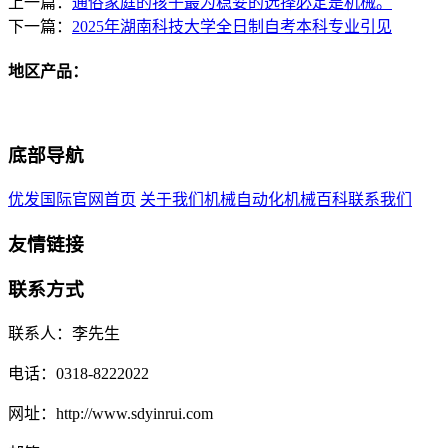
上一篇：
通俗家庭的孩子最为稳妥的选择必定是机械。
下一篇：
2025年湖南科技大学全日制自考本科专业引见
地区产品：
底部导航
优发国际官网首页
关于我们
机械自动化
机械百科
联系我们
友情链接
联系方式
联系人：李先生
电话：0318-8222022
网址：http://www.sdyinrui.com